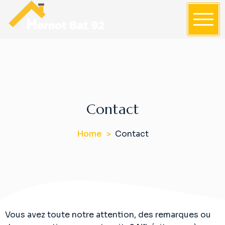
S
k
i
Hernot-bat-92
p
t
o
c
o
Contact
n
t
e
Home
Contact
n
t
Vous avez toute notre attention, des remarques ou