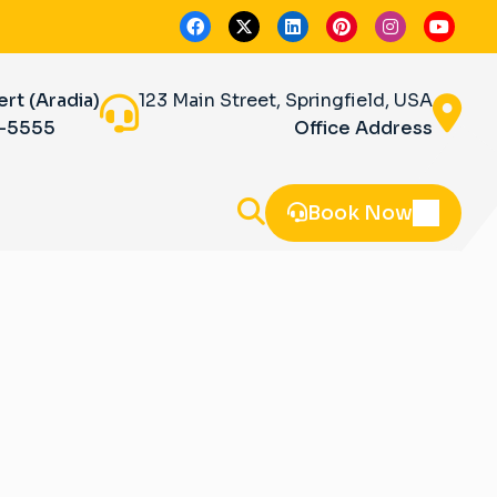
ert (Aradia)
123 Main Street, Springfield, USA
5-5555
Office Address
Book Now