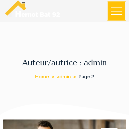
S
k
i
Hernot-bat-92
p
t
o
c
o
Auteur/autrice :
admin
n
t
e
Home
admin
Page 2
n
t